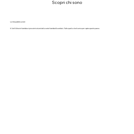
Scopri chi sono
Le mie pubblicazioni
Il Self-Drive in Namibia e i prossimi volumi della serie Namibia Essentials. Tutto quello che ti serve per capire questo paese.
Acquista
Come ottenere il Visto
Informazioni pratiche e aggiornate per ottenere il visto namibiano senza sorprese