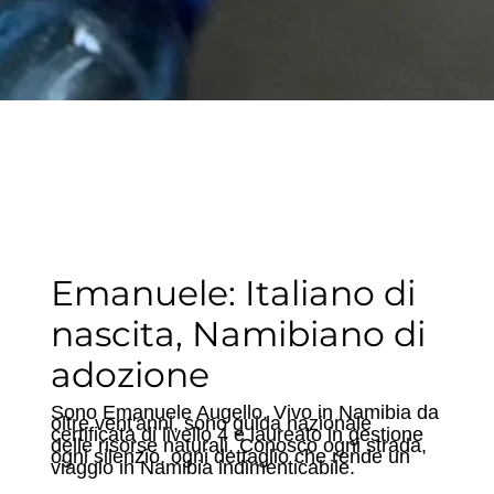
Emanuele: Italiano di
nascita, Namibiano di
adozione
Sono Emanuele Augello. Vivo in Namibia da
oltre vent'anni, sono guida nazionale
certificata di livello 4 e laureato in gestione
delle risorse naturali. Conosco ogni strada,
ogni silenzio, ogni dettaglio che rende un
viaggio in Namibia indimenticabile.