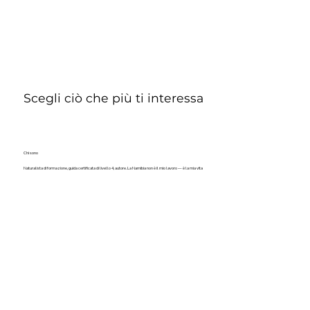
Scegli ciò che più ti interessa
Chi sono
Naturalista di formazione, guida certificata di livello 4, autore. La Namibia non è il mio lavoro — è la mia vita