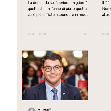
do
La domanda sul "periodo migliore" è
Il 2
quella che mi fanno di più, e quella a
Non c
cui è più difficile rispondere in modo
altro
onesto senza prima capire cosa cerca
dell'
chi mi chiede. Agosto non è uguale
quel 
per tutti: per un fotografo interessato
stor
alle dune all'alba è perfetto, per chi
pres
vuole vedere il deserto in fiore è il
pres
momento sbagliato. Ho imparato che
vissu
la stagione giusta dipende dal viaggio
ricor
che vuoi fare, non da una lista generica
paese
di pro e contro. La Namibia ha due
matti
stagioni, non quattro Viven
piazz
camb
esse
emaugell