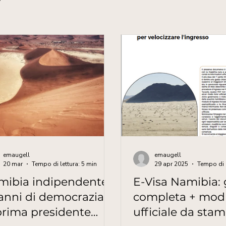
emaugell
emaugell
20 mar
Tempo di lettura: 5 min
29 apr 2025
mibia indipendente:
E-Visa Namibia:
anni di democrazia e
completa + mod
prima presidente
ufficiale da sta