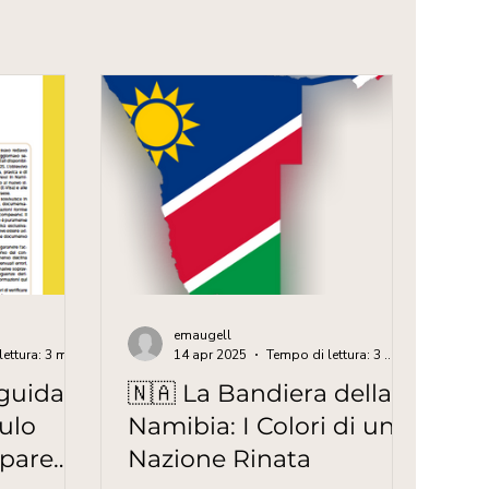
emaugell
Tempo di lettura: 3 min
14 apr 2025
Tempo di lettura: 3 min
 guida
🇳🇦 La Bandiera della
ulo
Namibia: I Colori di una
mpare
Nazione Rinata