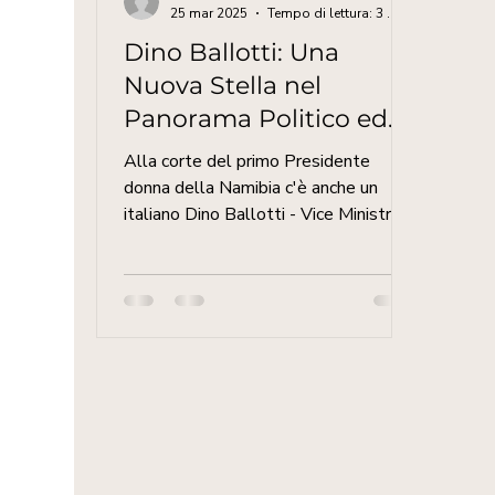
25 mar 2025
Tempo di lettura: 3 min
Dino Ballotti: Una
Nuova Stella nel
Panorama Politico ed
Economico della
Alla corte del primo Presidente
Namibia
donna della Namibia c'è anche un
italiano Dino Ballotti - Vice Ministro -
Ministero dell’Istruzione,...