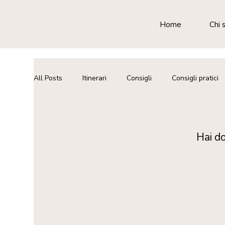
Home
Chi 
All Posts
Itinerari
Consigli
Consigli pratici
Hai d