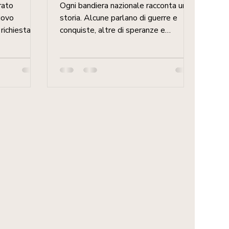
rato
Ogni bandiera nazionale racconta una
 Paese
nuovo
storia. Alcune parlano di guerre e
richiesta
conquiste, altre di speranze e
ia: l’...
rivoluzioni. Quella della Namibia...