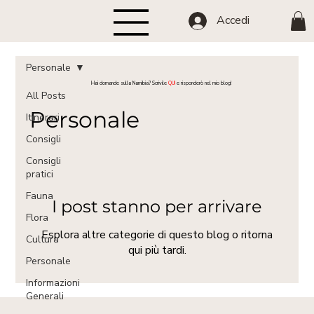
Accedi
Personale
Hai domande sulla Namibia? Scrivile
QUI
e risponderò nel mio blog!
All Posts
Personale
Itinerari
Consigli
Consigli
pratici
Fauna
I post stanno per arrivare
Flora
Esplora altre categorie di questo blog o ritorna
Cultura
qui più tardi.
Personale
Informazioni
Generali