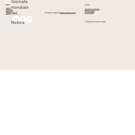
Giornata
MENU
LEGAL
mondiale
Home
Termini e Condizioni
Chi Sono
Privacy Policy
del...
Risorse
Accessibility
Emanuele Augello:
info@namibia-travel.it
Viaggi
Natura
© 2026 by Emanuele Augello