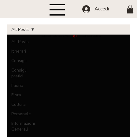
Accedi
All Posts
Hai domande sulla Namibia? Scrivile
QUI
e risponderò nel mio blog!
All Posts
Itinerari
Consigli
Consigli
pratici
Fauna
Flora
Cultura
Personale
Informazioni
Generali