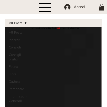
Accedi
All Posts
Hai domande sulla Namibia? Scrivile
QUI
e risponderò nel mio blog!
All Posts
Itinerari
Consigli
Consigli
pratici
Fauna
Flora
Cultura
Personale
Informazioni
Generali