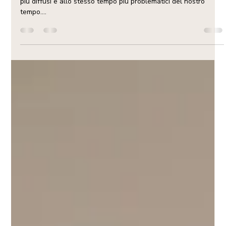
emaugell
12 set 2025
Tempo di lettura: 3 min
Giornata Internazionale Senza
Sacchetti di Plastica
La plastica è diventata, negli ultimi decenni, uno dei materiali
più diffusi e allo stesso tempo più problematici del nostro
tempo....