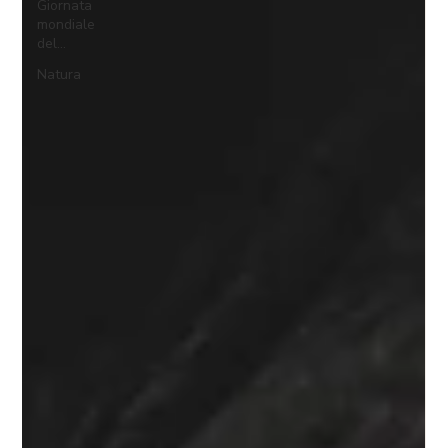
Giornata
mondiale
del...
Natura