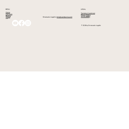
terra” delle notti africane
MENU
LEGAL
Home
Termini e Condizioni
Chi Sono
Privacy Policy
Risorse
Accessibility
Emanuele Augello:
info@namibia-travel.it
Viaggi
© 2026 by Emanuele Augello