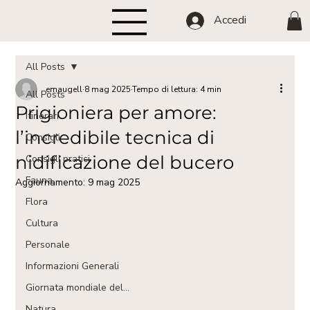
Accedi
All Posts
emaugell
8 mag 2025
Tempo di lettura: 4 min
All Posts
Prigioniera per amore:
Itinerari
l’incredibile tecnica di
Consigli
nidificazione del bucero
Consigli pratici
Fauna
Aggiornamento:
9 mag 2025
Flora
Cultura
Personale
Informazioni Generali
Giornata mondiale del...
Natura