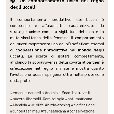
📚 Un comportamento unico nel regno 
degli uccelli
Il comportamento riproduttivo dei buceri è 
complesso e affascinante, caratterizzato da 
strategie uniche come la sigillatura del nido e la 
muta simultanea della femmina. Il comportamento 
dei buceri rappresenta uno dei più sofisticati esempi 
di 
cooperazione riproduttiva nel mondo degli 
uccelli
. La scelta di isolarsi completamente, 
affidando la sopravvivenza della covata al partner, è 
un’eccezione nel regno animale e mostra quanto 
l’evoluzione possa spingersi oltre nella protezione 
della prole.
#emanueleaugello
#namibia
#namibiatravelit
#bucero
#hornbill
#ornitologia
#naturaafricana
#Namibia
#wildlife
#birdwatching
#nidificazione
#curiositàanimali
#faunaafricana
#conservazione