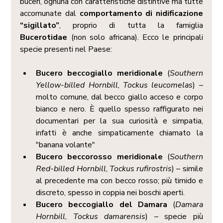
buceri, ognuna con caratteristiche distintive ma tutte 
accomunate dal 
comportamento di nidificazione 
“sigillato”
, proprio di tutta la famiglia 
Bucerotidae
 (non solo africana). Ecco le principali 
specie presenti nel Paese:
Bucero beccogiallo meridionale
 (
Southern 
Yellow-billed Hornbill
, 
Tockus leucomelas
) – 
molto comune, dal becco giallo acceso e corpo 
bianco e nero. È quello spesso raffigurato nei 
documentari per la sua curiosità e simpatia, 
infatti è anche simpaticamente chiamato la 
"banana volante"
Bucero beccorosso meridionale
 (
Southern 
Red-billed Hornbill
, 
Tockus rufirostris
) – simile 
al precedente ma con becco rosso; più timido e 
discreto, spesso in coppia nei boschi aperti.
Bucero beccogiallo del Damara
 (
Damara 
Hornbill
, 
Tockus damarensis
) – specie più 