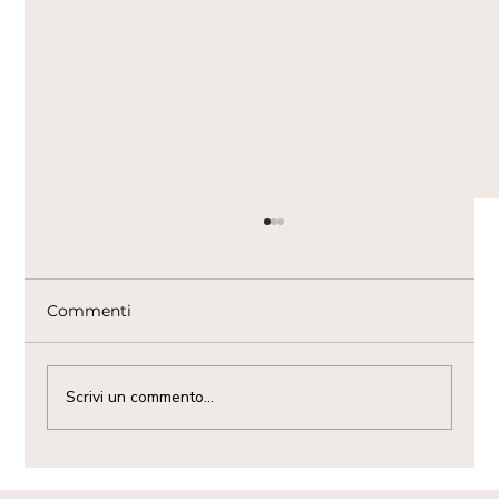
Commenti
Scrivi un commento...
L’Aardvark: il misterioso “maiale di