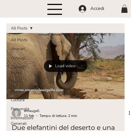
Accedi
All Posts
Hai domande sulla Namibia? Scrivile
QUI
e risponderò nel mio blog!
All Posts
Itinerari
Consigli
Load video
Consigli
pratici
Fauna
Flora
Cultura
Personale
emaugell
11 feb
Tempo di lettura: 2 min
Informazioni
Generali
Due elefantini del deserto e una