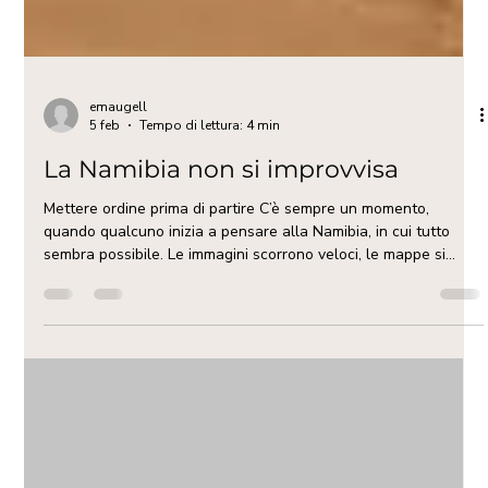
emaugell
5 feb
Tempo di lettura: 4 min
La Namibia non si improvvisa
Mettere ordine prima di partire C’è sempre un momento,
quando qualcuno inizia a pensare alla Namibia, in cui tutto
sembra possibile. Le immagini scorrono veloci, le mappe si
riempiono di puntini, le distanze sembrano gestibili. L’idea è
quella di “vedere il più possibile”, di incastrare deserti, animali,
oceano, canyon, magari in dieci o dodici giorni. È comprensibile.
La Namibia affascina proprio perché sembra aperta, vasta,
semplice. Ma è una semplicità che inganna. Chi l