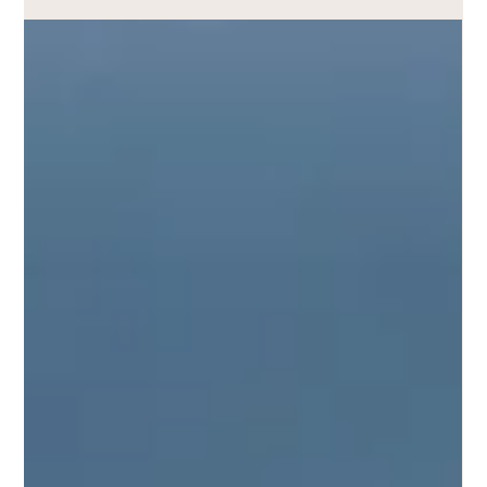
Quando in Namibia non succede
nulla
C’è un momento, in Namibia, che mette a disagio molte
persone. Arriva dopo qualche giorno, quando il ritmo rallenta
davvero. La strada è lunga, il paesaggio sembra immobile, gli
animali non si fanno vedere. Non c’è nulla da fotografare, nulla
da raccontare subito, nulla da “spuntare” da una lista. È lì che
qualcuno pensa: oggi non è successo niente . Eppure, è spesso
proprio lì che il viaggio inizia. Siamo abituati a viaggiare come
consumatori di stimoli. A riempire le giorna